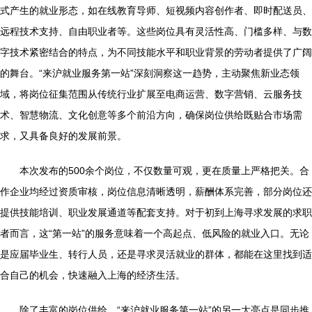
式产生的就业形态，如在线教育导师、短视频内容创作者、即时配送员、
远程技术支持、自由职业者等。这些岗位具有灵活性高、门槛多样、与数
字技术紧密结合的特点，为不同技能水平和职业背景的劳动者提供了广阔
的舞台。“来沪就业服务第一站”深刻洞察这一趋势，主动聚焦新业态领
域，将岗位征集范围从传统行业扩展至电商运营、数字营销、云服务技
术、智慧物流、文化创意等多个前沿方向，确保岗位供给既贴合市场需
求，又具备良好的发展前景。
本次发布的500余个岗位，不仅数量可观，更在质量上严格把关。合
作企业均经过资质审核，岗位信息清晰透明，薪酬体系完善，部分岗位还
提供技能培训、职业发展通道等配套支持。对于初到上海寻求发展的求职
者而言，这“第一站”的服务意味着一个高起点、低风险的就业入口。无论
是应届毕业生、转行人员，还是寻求灵活就业的群体，都能在这里找到适
合自己的机会，快速融入上海的经济生活。
除了丰富的岗位供给，“来沪就业服务第一站”的另一大亮点是同步推