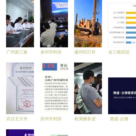
广州新三板
泉州市科协
徽州区打井
金三银四还
企业常态化
科技咨询工
电话咨询
是倒春寒？
路演安信证
作委员会组
实效引领，
——解析上
券专场29日
织委员深入
企业技术咨
半年员工流
启幕——聚
企业开展技
询的关键策
动趋势与企
焦企业技术
术咨询服务
略
业技术咨询
咨询，赋能
应对策略
创新生态
武汉五大专
苏州专利供
检测服务进
微盛·企微
升本咨询机
货商与撰写
企业 以技
管家再获3