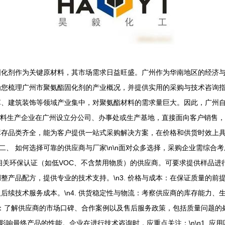
固化剂作为关键原材料，其市场需求日益旺盛。广州作为华南地区的经济
梳理广州市聚氨酯固化剂的产业概况，并提供实用的采购与技术咨询指南。\
革、建筑装饰等领域产业集中，对聚氨酯材料的需求量巨大。因此，广州
酯材料生产企业在广州设立分公司、办事处或生产基地，直接面向客户销售，产
存品类齐全，能为客户提供一站式采购解决方案，在价格和供货时效上具有
二、 如何选择可靠的供应商与厂家\n\n面对众多选择，采购企业需综合考虑
及相关环保认证（如低VOC、不含禁用物质）的供应商。可要求提供样品进行
整产品配方，提供专业的技术支持。\n3. 价格与成本：在保证质量的
后续技术服务成本。\n4. 供货稳定性与物流：考察供应商的库存能力
誉：了解供应商的市场口碑、合作案例以及售后服务政策，包括质量问题的处
接影响最终产品的性能。企业在进行技术咨询时，应重点关注：\n\n1. 